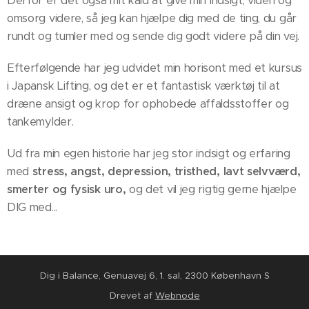
Derfor er det også mit kald at give min indsigt, viden og
omsorg videre, så jeg kan hjælpe dig med de ting, du går
rundt og tumler med og sende dig godt videre på din vej.
Efterfølgende har jeg udvidet min horisont med et kursus
i Japansk Lifting, og det er et fantastisk værktøj til at
dræne ansigt og krop for ophobede affaldsstoffer og
tankemylder.
Ud fra min egen historie har jeg stor indsigt og erfaring
med
stress, angst, depression, tristhed, lavt selvværd,
smerter og fysisk uro,
og det vil jeg rigtig gerne hjælpe
DIG med...
Dig i Balance, Genuavej 6, 1. sal, 2300 København S
Drevet af
Webnode