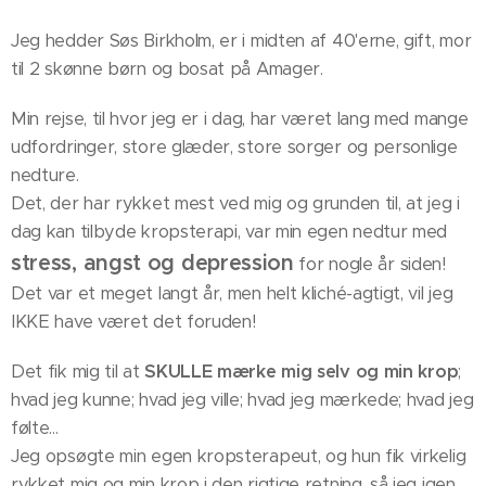
Jeg hedder Søs Birkholm, er i midten af 40'erne, gift, mor
til 2 skønne børn og bosat på Amager.
Min rejse, til hvor jeg er i dag, har været lang med mange
udfordringer, store glæder, store sorger og personlige
nedture.
Det, der har rykket mest ved mig og grunden til, at jeg i
dag kan tilbyde kropsterapi, var min egen nedtur med
stress, angst og depression
for nogle år siden!
Det var et meget langt år, men helt kliché-agtigt, vil jeg
IKKE have været det foruden!
Det fik mig til at
SKULLE mærke mig selv og min krop
;
hvad jeg kunne; hvad jeg ville; hvad jeg mærkede; hvad jeg
følte...
Jeg opsøgte min egen kropsterapeut, og hun fik virkelig
rykket mig og min krop i den rigtige retning, så jeg igen